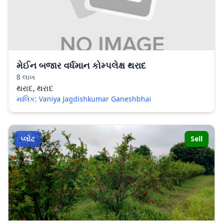
મેઈન બજાર વર્ધમાન કોમ્પલેક્ષ થરાદ
8 લાખ
થરાદ, થરાદ
માલિક: Vaniya Jagdishkumar Ganeshbhai
પ્લોટ
Sell