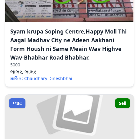
Syam krupa Soping Centre,Happy Moll Thi
Aagal Madhav City ne Adeen Aakhani
Form Housh ni Same Meain Wav Highve
Wav-Bhabhar Road Bhabhar.
5000
ભાભર, ભાભર
માલિક: Chaudhary Dineshbhai
પ્લોટ
Sell