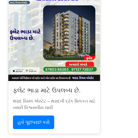
ફ્લેટ ભાડા માટે ઉપલબ્ધ છે.
થરાદ રિયલ એસ્ટેટ – થરાદની દરેક મિલકત માટે
તમારી વિશ્વસનીય ચાવી
હવે પૂછપરછ કરો