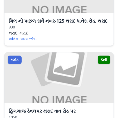
મિલ ની પાછળ સર્વે નંબર-125 થરાદ ધાનેરા રોડ, થરાદ
930
થરાદ, થરાદ
માલિક: રાઘવ જોષી
પ્લોટ
Sell
હિંગળાજ ડેવલપર થરાદ વાવ રોડ પર
1050