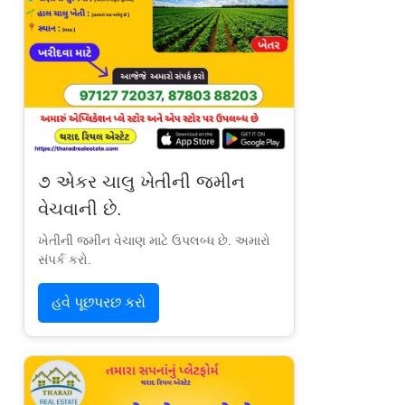
૭ એકર ચાલુ ખેતીની જમીન
વેચવાની છે.
ખેતીની જમીન વેચાણ માટે ઉપલબ્ધ છે. અમારો
સંપર્ક કરો.
હવે પૂછપરછ કરો