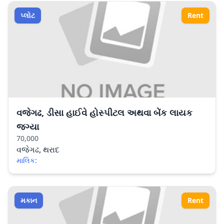
પ્લોટ
Rent
વજેગઢ, ડીસા હાઈવે હોસ્પીટલ અથવા બેંક લાયક
જગ્યા
70,000
વજેગઢ, થરાદ
માલિક:
મકાન
Rent