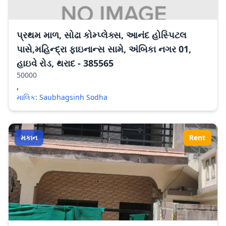
પ્રથમ માળ, સોઢા કોમ્પ્લેક્સ, આનંદ હોસ્પિટલ
પાસે,મહિન્દ્રા ફાઇનાન્સ સામે, અંબિકા નગર 01,
હાઇવે રોડ, થરાદ - 385565
50000
,
માલિક: Saubhagsinh Sodha
મકાન
Rent