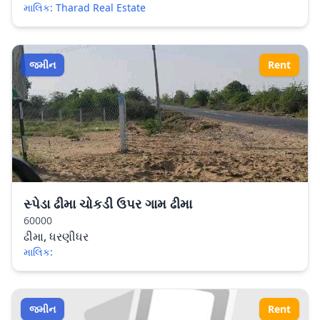
માલિક: Tharad Real Estate
જમીન
Rent
સ્પેડા ઢીમા ચોકડી ઉપર ગામ ઢીમા
60000
ઢીમા, ધરણીધર
માલિક:
જમીન
Rent