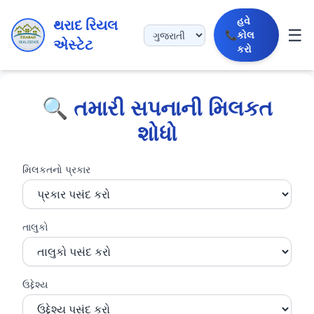
હવે
થરાદ રિયલ
☰
📞
કોલ
એસ્ટેટ
કરો
🔍 તમારી સપનાની મિલકત
શોધો
મિલકતનો પ્રકાર
તાલુકો
ઉદ્દેશ્ય