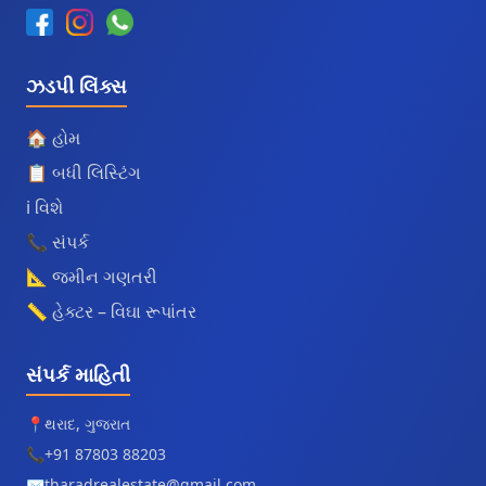
ઝડપી લિંક્સ
🏠 હોમ
📋 બધી લિસ્ટિંગ
ℹ️ વિશે
📞 સંપર્ક
📐 જમીન ગણતરી
📏 હેક્ટર – વિઘા રૂપાંતર
સંપર્ક માહિતી
📍
થરાદ, ગુજરાત
📞
+91 87803 88203
✉️
tharadrealestate@gmail.com