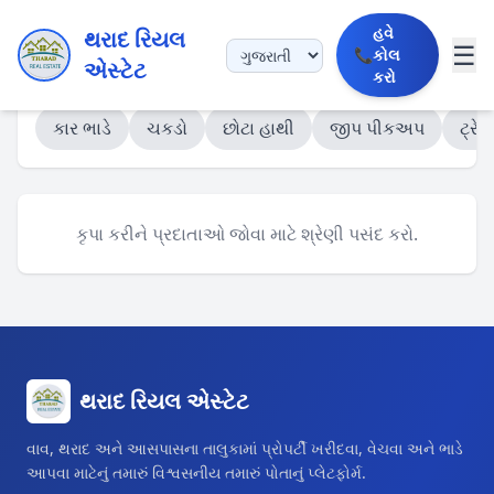
હવે
થરાદ રિયલ
☰
📞
કોલ
એસ્ટેટ
કરો
કાર ભાડે
ચકડો
છોટા હાથી
જીપ પીકઅપ
ટ્રેક
કૃપા કરીને પ્રદાતાઓ જોવા માટે શ્રેણી પસંદ કરો.
થરાદ રિયલ એસ્ટેટ
વાવ, થરાદ અને આસપાસના તાલુકામાં પ્રોપર્ટી ખરીદવા, વેચવા અને ભાડે
આપવા માટેનું તમારું વિશ્વસનીય તમારું પોતાનું પ્લેટફોર્મ.