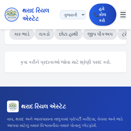
હવે
થરાદ રિયલ
☰
📞
કોલ
એસ્ટેટ
કરો
કાર ભાડે
ચકડો
છોટા હાથી
જીપ પીકઅપ
ટ્રેક
કૃપા કરીને પ્રદાતાઓ જોવા માટે શ્રેણી પસંદ કરો.
થરાદ રિયલ એસ્ટેટ
વાવ, થરાદ અને આસપાસના તાલુકામાં પ્રોપર્ટી ખરીદવા, વેચવા અને ભાડે
આપવા માટેનું તમારું વિશ્વસનીય તમારું પોતાનું પ્લેટફોર્મ.