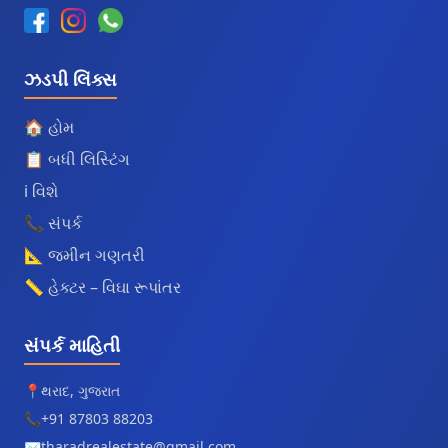
ઝડપી લિંક્સ
🏠 હોમ
📋 બધી લિસ્ટિંગ
ℹ️ વિશે
📞 સંપર્ક
📐 જમીન ગણતરી
📏 હેક્ટર – વિઘા રૂપાંતર
સંપર્ક માહિતી
📍
થરાદ, ગુજરાત
📞
+91 87803 88203
✉️
tharadrealestate@gmail.com