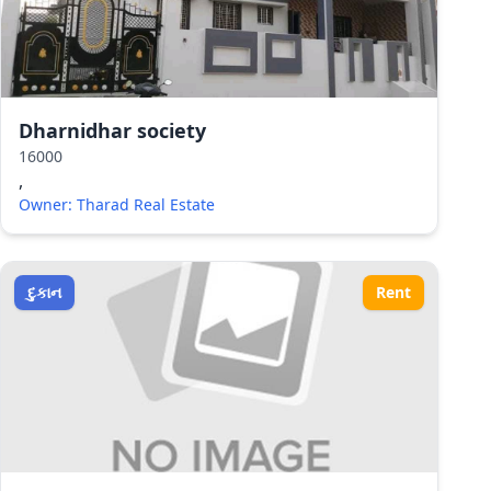
Dharnidhar society
16000
,
Owner: Tharad Real Estate
દુકાન
Rent