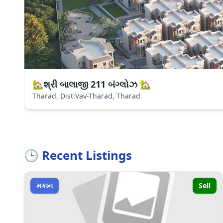
🏡શ્રી બાલાજી 211 બંગ્લોઝ 🏡
Tharad, Dist:Vav-Tharad, Tharad
🕒 Recent Listings
મકાન
Sell