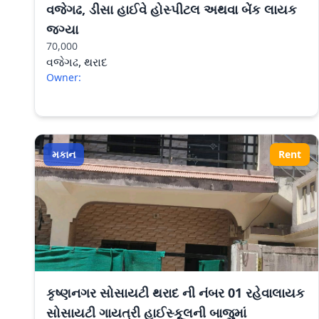
વજેગઢ, ડીસા હાઈવે હોસ્પીટલ અથવા બેંક લાયક
જગ્યા
70,000
વજેગઢ, થરાદ
Owner:
મકાન
Rent
કૃષ્ણનગર સોસાયટી થરાદ ની નંબર 01 રહેવાલાયક
સોસાયટી ગાયત્રી હાઈસ્કૂલની બાજુમાં