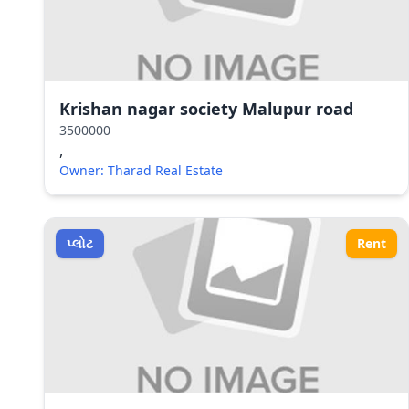
Krishan nagar society Malupur road
3500000
,
Owner: Tharad Real Estate
પ્લોટ
Rent