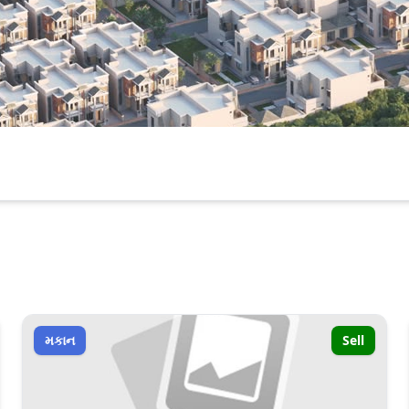
મકાન
Sell