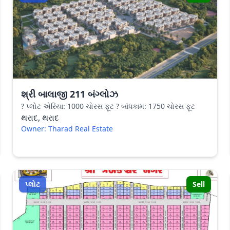
શ્રી બાલાજી 211 બંગ્લોઝ
? પ્લોટ એરિયા: 1000 ચોરસ ફૂટ ? બાંધકામ: 1750 ચોરસ ફૂટ
થરાદ, થરાદ
Owner: Tharad Real Estate
પ્લોટ
Sell