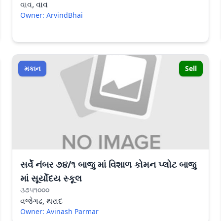
વાવ, વાવ
Owner: ArvindBhai
મકાન
Sell
સર્વે નંબર ૭૪/૧ બાજુ માં વિશાળ કોમન પ્લોટ બાજુ
માં સૂર્યોદય સ્કૂલ
૩૭૫૧૦૦૦
વજેગઢ, થરાદ
Owner: Avinash Parmar