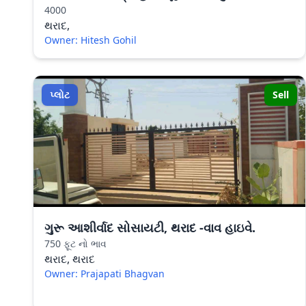
4000
થરાદ,
Owner: Hitesh Gohil
પ્લોટ
Sell
ગુરૂ આશીર્વાદ સોસાયટી, થરાદ -વાવ હાઇવે.
750 ફૂટ નો ભાવ
થરાદ, થરાદ
Owner: Prajapati Bhagvan