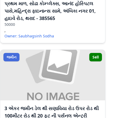
પ્રથમ માળ, સોઢા કોમ્પ્લેક્સ, આનંદ હોસ્પિટલ
પાસે,મહિન્દ્રા ફાઇનાન્સ સામે, અંબિકા નગર 01,
હાઇવે રોડ, થરાદ - 385565
50000
,
Owner: Saubhagsinh Sodha
જમીન
Sell
3 એકર જમીન ડેલ થી સણાવિયા રોડ ઉપર રોડ થી
100મીટર રોડ થી 20 ફૂટ ની પર્સનલ એન્ટ્રી