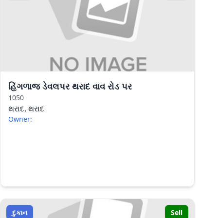
હિંગળાજ ડેવલપર થરાદ વાવ રોડ પર
1050
થરાદ, થરાદ
Owner:
દુકાન
Sell