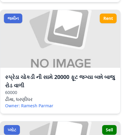
જમીન
Rent
સ્પ્રેડા ચોકડી ની સામે 20000 ફૂટ જગ્યા બન્ને બાજુ
રોડ વાળી
60000
ઢીમા, ધરણીધર
Owner: Ramesh Parmar
પ્લોટ
Sell