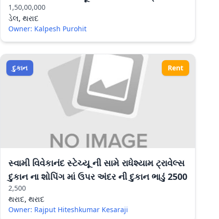
1,50,00,000
ડેલ, થરાદ
Owner: Kalpesh Purohit
દુકાન
Rent
સ્વામી વિવેકાનંદ સ્ટેચ્યૂ ની સામે રાધેશ્યામ ટ્રાવેલ્સ
દુકાન ના શોપિંગ માં ઉપર અંદર ની દુકાન ભાડું 2500
2,500
થરાદ, થરાદ
Owner: Rajput Hiteshkumar Kesaraji