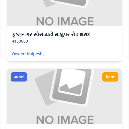
કૃષ્ણનગર સોસાયટી માલુપર રોડ થરાદ
4150000
,
Owner: Kalpesh_
મકાન
Rent