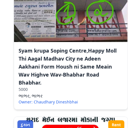
Syam krupa Soping Centre,Happy Moll
Thi Aagal Madhav City ne Adeen
Aakhani Form Housh ni Same Meain
Wav Highve Wav-Bhabhar Road
Bhabhar.
5000
ભાભર, ભાભર
Owner: Chaudhary Dineshbhai
દુકાન
Rent