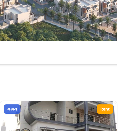
મકાન
Rent