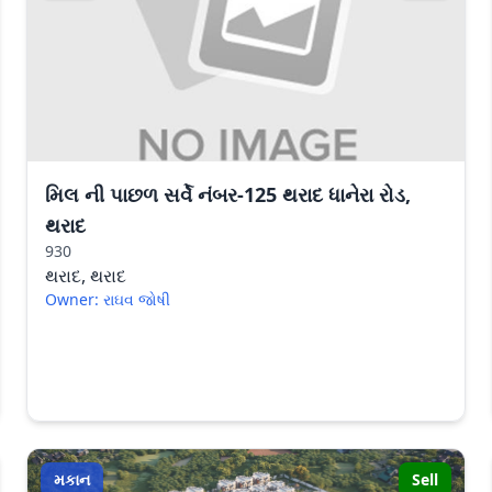
મિલ ની પાછળ સર્વે નંબર-125 થરાદ ધાનેરા રોડ,
થરાદ
930
થરાદ, થરાદ
Owner: રાઘવ જોષી
મકાન
Sell