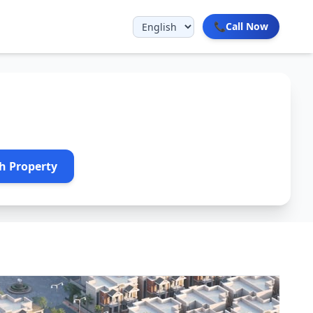
📞
Call Now
h Property