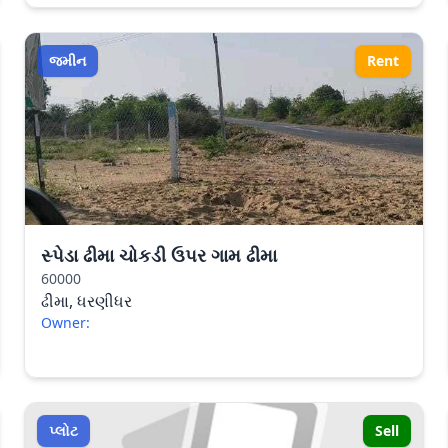
જમીન
Rent
સ્પેડા ઢીમા ચોકડી ઉપર ગામ ઢીમા
60000
ઢીમા, ધરણીધર
Owner:
પ્લોટ
Sell