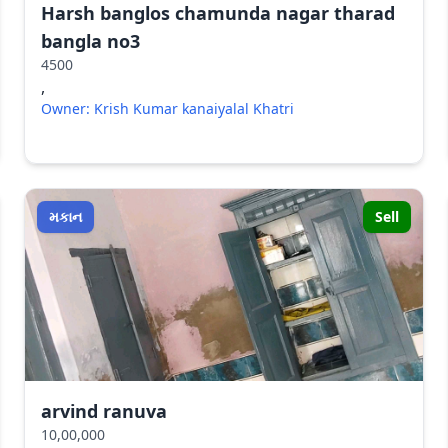
Harsh banglos chamunda nagar tharad
bangla no3
4500
,
Owner: Krish Kumar kanaiyalal Khatri
મકાન
Sell
arvind ranuva
10,00,000