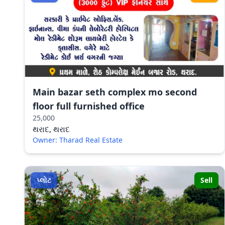
Main bazar seth complex mo second
floor full furnished office
25,000
થરાદ, થરાદ
Owner: Tharad Real Estate
પ્લોટ
Sell