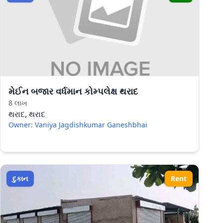
મેઈન બજાર વર્ધમાન કોમ્પલેક્ષ થરાદ
8 લાખ
થરાદ, થરાદ
Owner: Vaniya Jagdishkumar Ganeshbhai
દુકાન
Rent